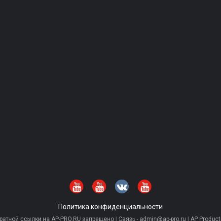
Политика конфиденциальности
тной ссылки на AP-PRO.RU запрещено | Связь - admin@ap-pro.ru | AP Producti