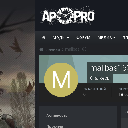
МОДЫ
ФОРУМ
МЕДИА
Б
malibas163
Главная
malibas16
Сталкеры
ПУБЛИКАЦИЙ
ЗАРЕ
0
18 с
О
Активность
Профили