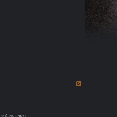
on ©, 2009-2026 |