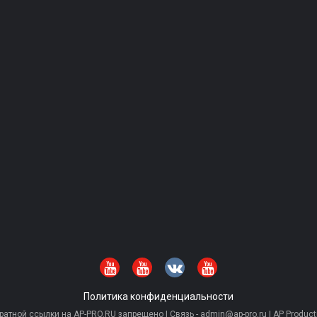
Политика конфиденциальности
тной ссылки на AP-PRO.RU запрещено | Связь - admin@ap-pro.ru | AP Producti