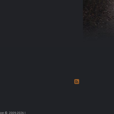
on ©, 2009-2026 |