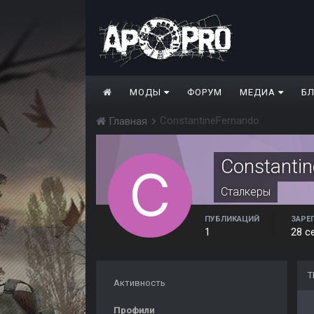
МОДЫ
ФОРУМ
МЕДИА
Б
ConstantineFernando
Главная
Constanti
Сталкеры
ПУБЛИКАЦИЙ
ЗАРЕ
1
28 с
Т
Активность
Профили