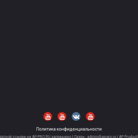
Политика конфиденциальности
тной ссылки на AP-PRO.RU запрещено | Связь - admin@ap-pro.ru | AP Producti