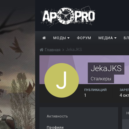
МОДЫ
ФОРУМ
МЕДИА
Б
JekaJKS
Главная
JekaJKS
Сталкеры
ПУБЛИКАЦИЙ
ЗАРЕ
1
4 ок
Н
Активность
Профили