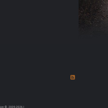
on ©, 2009-2026 |