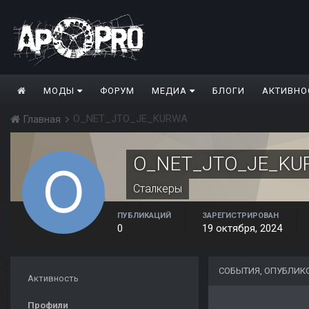
МОДЫ
ФОРУМ
МЕДИА
БЛОГИ
АКТИВНО
O_NET_JTO_JE_KURWA
Главная
O_NET_JTO_JE_KU
Сталкеры
ПУБЛИКАЦИЙ
ЗАРЕГИСТРИРОВАН
0
19 октября, 2024
СОБЫТИЯ, ОПУБЛИК
Активность
Профили