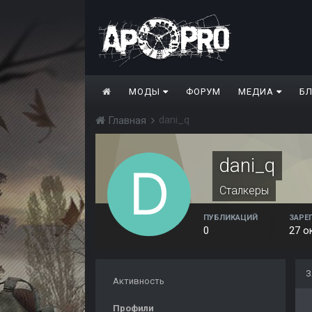
МОДЫ
ФОРУМ
МЕДИА
Б
dani_q
Главная
dani_q
Сталкеры
ПУБЛИКАЦИЙ
ЗАРЕ
0
27 о
З
Активность
Профили