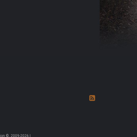
on ©, 2009-2026 |