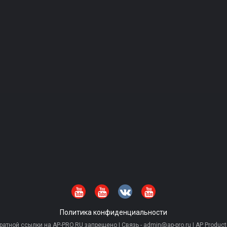
Политика конфиденциальности
тной ссылки на AP-PRO.RU запрещено | Связь - admin@ap-pro.ru | AP Producti