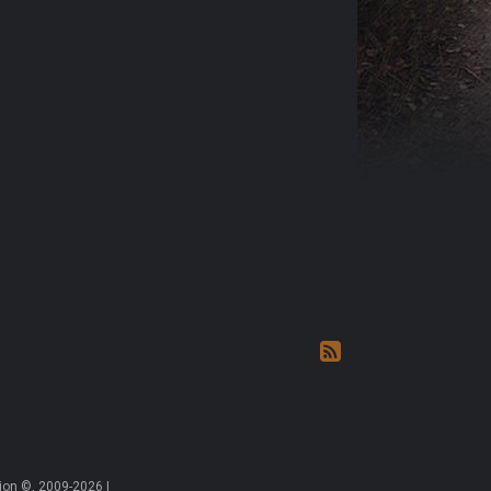
on ©, 2009-2026 |