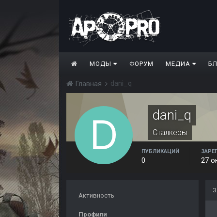
МОДЫ
ФОРУМ
МЕДИА
Б
dani_q
Главная
dani_q
Сталкеры
ПУБЛИКАЦИЙ
ЗАРЕ
0
27 о
З
Активность
Профили