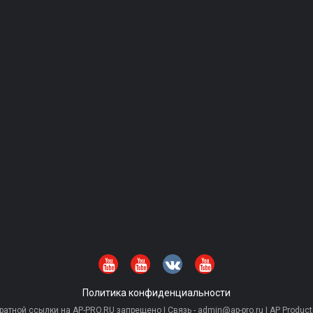
Политика конфиденциальности
тной ссылки на AP-PRO.RU запрещено | Связь - admin@ap-pro.ru | AP Producti