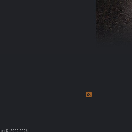
on ©, 2009-2026 |