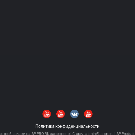
Политика конфиденциальности
тной ссылки на AP-PRO.RU запрещено | Связь - admin@ap-pro.ru | AP Producti