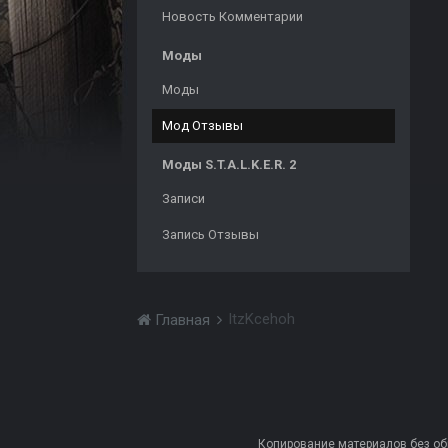
Новость Комментарии
Моды
Моды
Мод Отзывы
Моды S.T.A.L.K.E.R. 2
Записи
Запись Отзывы
ItzKcehoh
Главная
Копирование материалов без обра