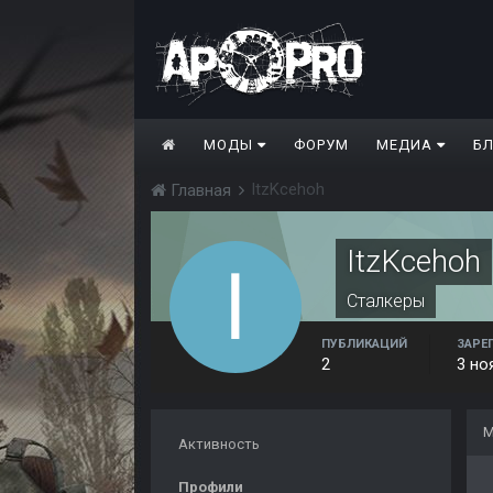
МОДЫ
ФОРУМ
МЕДИА
Б
ItzKcehoh
Главная
ItzKcehoh
Сталкеры
ПУБЛИКАЦИЙ
ЗАРЕ
2
3 но
М
Активность
Профили