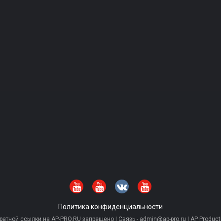
Политика конфиденциальности
тной ссылки на AP-PRO.RU запрещено | Связь - admin@ap-pro.ru | AP Producti