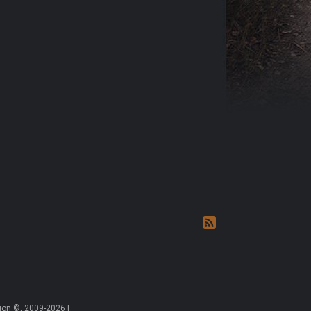
on ©, 2009-2026 |