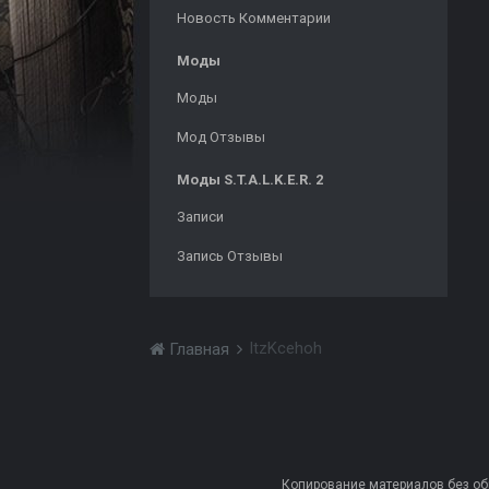
Новость Комментарии
Моды
Моды
Мод Отзывы
Моды S.T.A.L.K.E.R. 2
Записи
Запись Отзывы
ItzKcehoh
Главная
Копирование материалов без обра