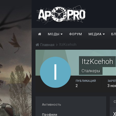
МОДЫ
ФОРУМ
МЕДИА
Б
ItzKcehoh
Главная
ItzKcehoh
Сталкеры
ПУБЛИКАЦИЙ
ЗАРЕ
2
3 но
С
Активность
X
Профили