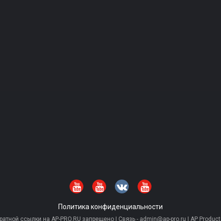
Политика конфиденциальности
тной ссылки на AP-PRO.RU запрещено | Связь - admin@ap-pro.ru | AP Producti