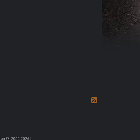
on ©, 2009-2026 |