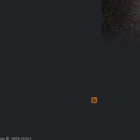
on ©, 2009-2026 |