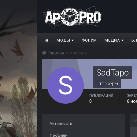
МОДЫ
ФОРУМ
МЕДИА
Б
SadTapo
Главная
SadTapo
Сталкеры
ПУБЛИКАЦИЙ
ЗАРЕ
0
6 но
З
Активность
Профили