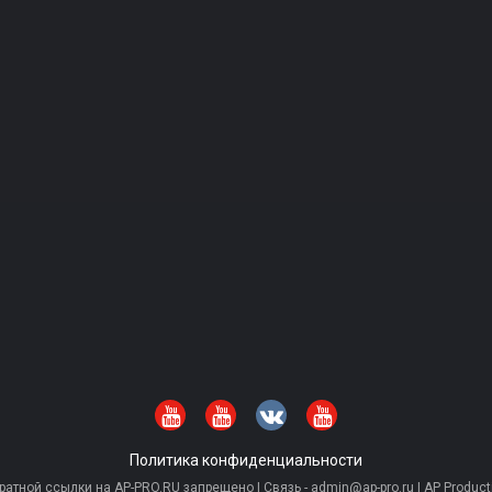
Политика конфиденциальности
тной ссылки на AP-PRO.RU запрещено | Связь - admin@ap-pro.ru | AP Producti