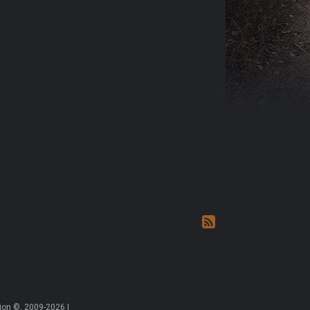
on ©, 2009-2026 |