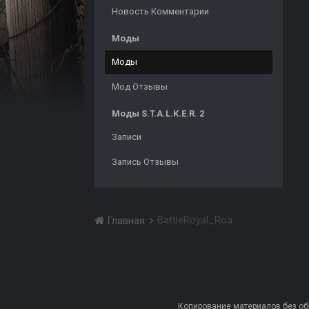
Новость Комментарии
Моды
Моды
Мод Отзывы
Моды S.T.A.L.K.E.R. 2
Записи
Запись Отзывы
BattleRoyal_Roa
Главная
Копирование материалов без обра