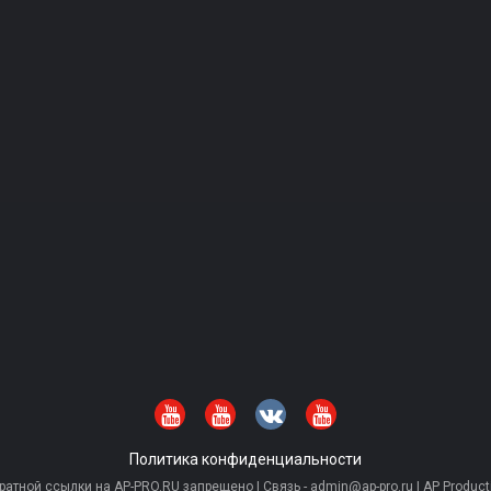
Политика конфиденциальности
тной ссылки на AP-PRO.RU запрещено | Связь - admin@ap-pro.ru | AP Producti