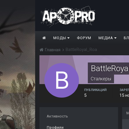
МОДЫ
ФОРУМ
МЕДИА
Б
BattleRoyal_Roa
Главная
BattleRoya
Сталкеры
ПУБЛИКАЦИЙ
ЗАРЕ
5
15 н
М
Активность
Профили