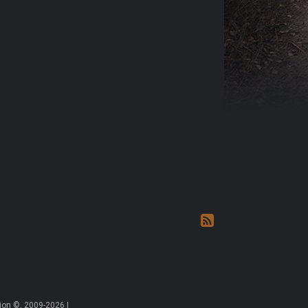
on ©, 2009-2026 |