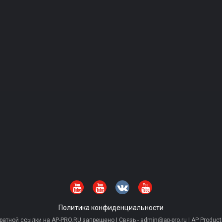
Политика конфиденциальности
тной ссылки на AP-PRO.RU запрещено | Связь - admin@ap-pro.ru | AP Producti