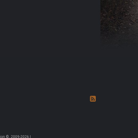
on ©, 2009-2026 |