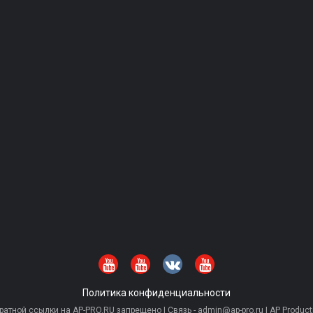
Политика конфиденциальности
тной ссылки на AP-PRO.RU запрещено | Связь - admin@ap-pro.ru | AP Producti