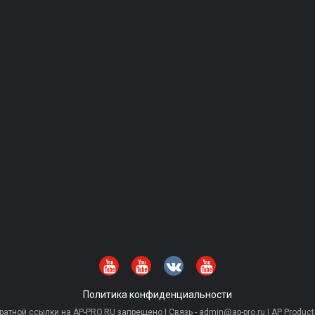
Политика конфиденциальности
тной ссылки на AP-PRO.RU запрещено | Связь - admin@ap-pro.ru | AP Producti