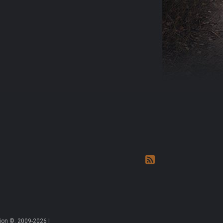
on ©, 2009-2026 |