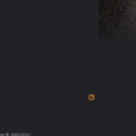
on ©, 2009-2026 |