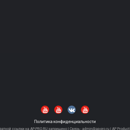
Политика конфиденциальности
тной ссылки на AP-PRO.RU запрещено | Связь - admin@ap-pro.ru | AP Producti