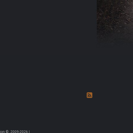
on ©, 2009-2026 |