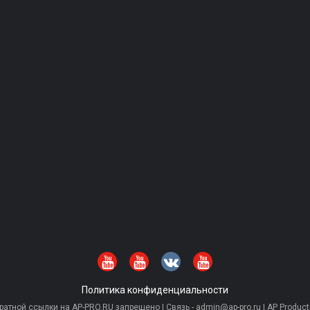
Политика конфиденциальности
тной ссылки на AP-PRO.RU запрещено | Связь - admin@ap-pro.ru | AP Producti