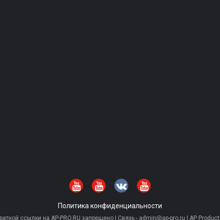
Политика конфиденциальности
тной ссылки на AP-PRO.RU запрещено | Связь - admin@ap-pro.ru | AP Producti