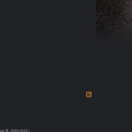
on ©, 2009-2026 |