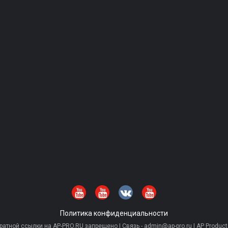
Политика конфиденциальности
тной ссылки на AP-PRO.RU запрещено | Связь - admin@ap-pro.ru | AP Producti