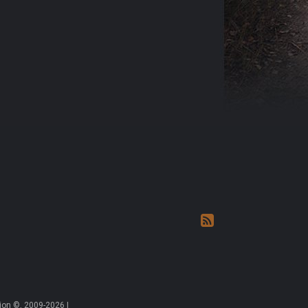
on ©, 2009-2026 |