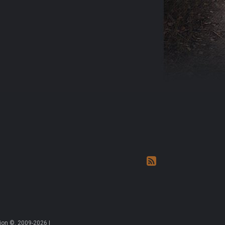
on ©, 2009-2026 |