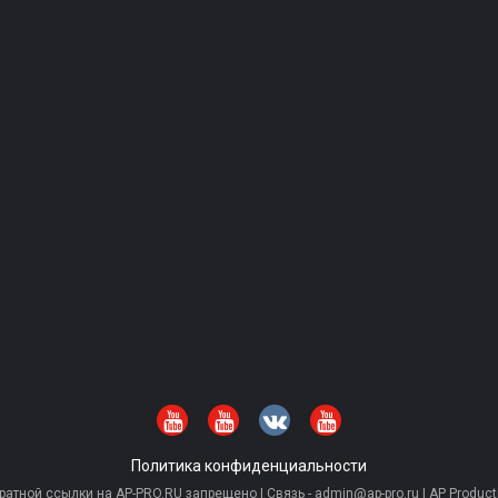
Политика конфиденциальности
тной ссылки на AP-PRO.RU запрещено | Связь - admin@ap-pro.ru | AP Producti