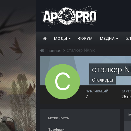
МОДЫ
ФОРУМ
МЕДИА
Б
сталкер NKnik
Главная
сталкер N
Сталкеры
ПУБЛИКАЦИЙ
ЗАРЕ
7
25 н
М
Активность
Профили