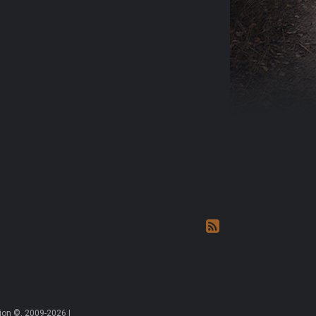
on ©, 2009-2026 |