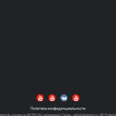
Политика конфиденциальности
тной ссылки на AP-PRO.RU запрещено | Связь - admin@ap-pro.ru | AP Producti