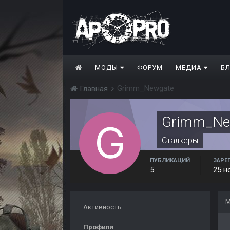
МОДЫ
ФОРУМ
МЕДИА
Б
Grimm_Newgate
Главная
Grimm_Ne
Сталкеры
ПУБЛИКАЦИЙ
ЗАРЕ
5
25 н
М
Активность
Профили