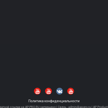
Политика конфиденциальности
тной ссылки на AP-PRO.RU запрещено | Связь - admin@ap-pro.ru | AP Producti