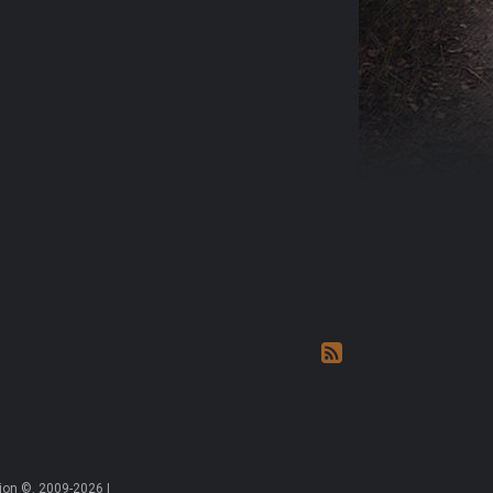
on ©, 2009-2026 |