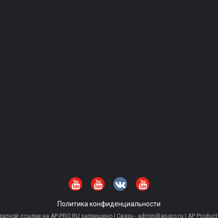
Политика конфиденциальности
тной ссылки на AP-PRO.RU запрещено | Связь - admin@ap-pro.ru | AP Producti