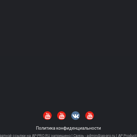
Политика конфиденциальности
тной ссылки на AP-PRO.RU запрещено | Связь - admin@ap-pro.ru | AP Producti