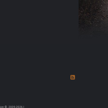
on ©, 2009-2026 |