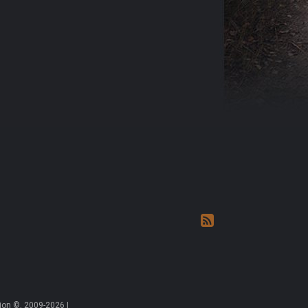
on ©, 2009-2026 |