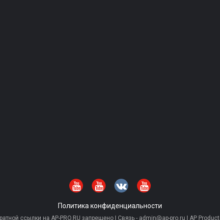
Политика конфиденциальности
тной ссылки на AP-PRO.RU запрещено | Связь - admin@ap-pro.ru | AP Producti