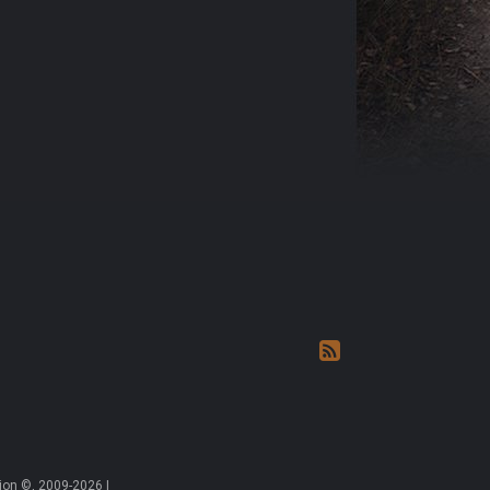
on ©, 2009-2026 |