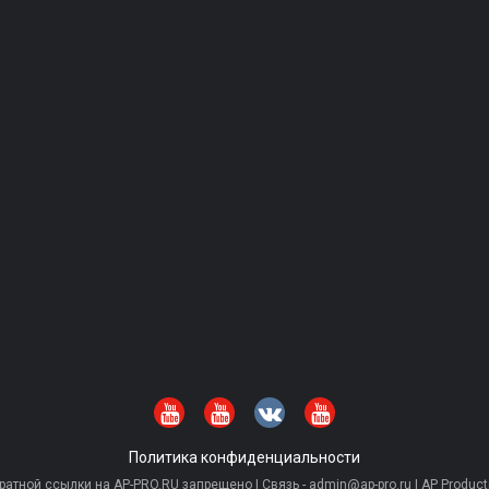
Политика конфиденциальности
тной ссылки на AP-PRO.RU запрещено | Связь - admin@ap-pro.ru | AP Producti