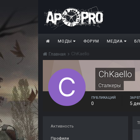
МОДЫ
ФОРУМ
МЕДИА
Б
ChKaello
Главная
ChKaello
Сталкеры
ПУБЛИКАЦИЙ
ЗАРЕ
0
5 де
Т
Активность
Профили