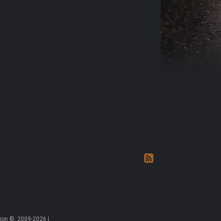
on ©, 2009-2026 |