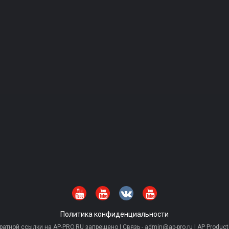
Политика конфиденциальности
тной ссылки на AP-PRO.RU запрещено | Связь - admin@ap-pro.ru | AP Producti