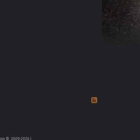
on ©, 2009-2026 |