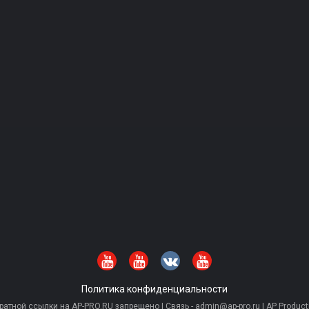
Политика конфиденциальности
тной ссылки на AP-PRO.RU запрещено | Связь - admin@ap-pro.ru | AP Producti