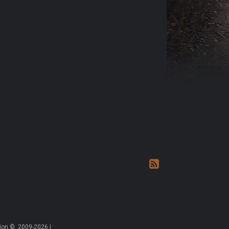
on ©, 2009-2026 |