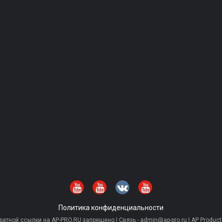
Политика конфиденциальности
тной ссылки на AP-PRO.RU запрещено | Связь - admin@ap-pro.ru | AP Producti