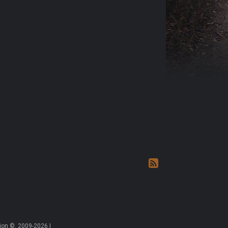
on ©, 2009-2026 |