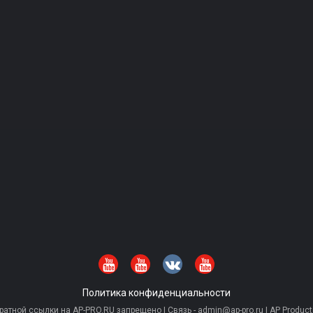
Политика конфиденциальности
тной ссылки на AP-PRO.RU запрещено | Связь - admin@ap-pro.ru | AP Producti