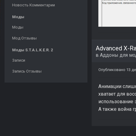
Новость Комментарии
Моды
Моды
Мод Отзывы
Advanced X-R
Моды S.T.A.L.K.E.R. 2
в
Аддоны для мо
Записи
Опубликовано
13 де
Запись Отзывы
Анимации слишко
хватает для во
использование э
А также война г