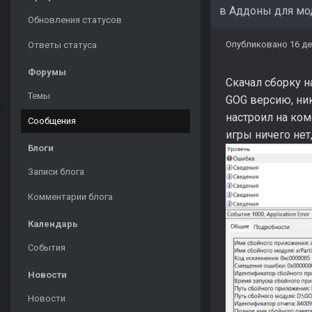
в
Аддоны для мо
Обновления статусов
Опубликовано
16 де
Ответы статуса
Форумы
Скачал сборку н
Темы
GOG версию, ник
настроил на ком
Сообщения
игры ничего нет
Блоги
Записи блога
Комментарии блога
Календарь
События
Новости
Новости