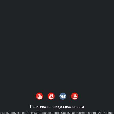
Политика конфиденциальности
тной ссылки на AP-PRO.RU запрещено | Связь - admin@ap-pro.ru | AP Producti