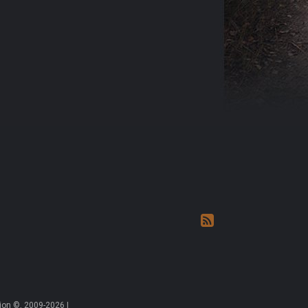
on ©, 2009-2026 |