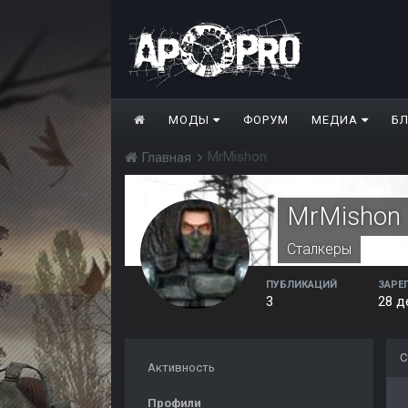
МОДЫ
ФОРУМ
МЕДИА
Б
MrMishon
Главная
MrMishon
Сталкеры
ПУБЛИКАЦИЙ
ЗАРЕ
3
28 д
С
Активность
Профили