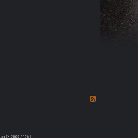
on ©, 2009-2026 |