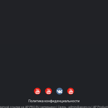
Политика конфиденциальности
тной ссылки на AP-PRO.RU запрещено | Связь - admin@ap-pro.ru | AP Producti