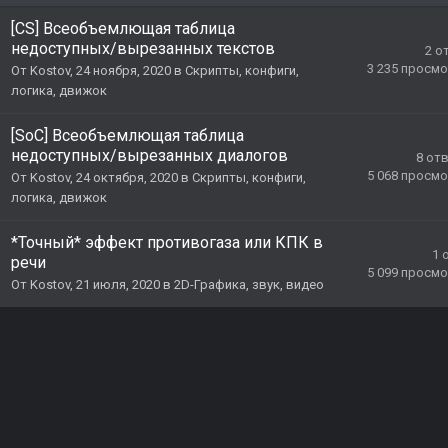
[CS] Всеобъемлющая таблица
недоступных/вырезанных текстов
2
о
3 235
просмо
От
Kostov
,
24 ноября, 2020
в
Скрипты, конфиги,
логика, движок
[SoC] Всеобъемлющая таблица
недоступных/вырезанных диалогов
8
от
5 068
просмо
От
Kostov
,
24 октября, 2020
в
Скрипты, конфиги,
логика, движок
*Точный* эффект противогаза или КПК в
1
речи
5 099
просмо
От
Kostov
,
21 июля, 2020
в
2D-Графика, звук, видео