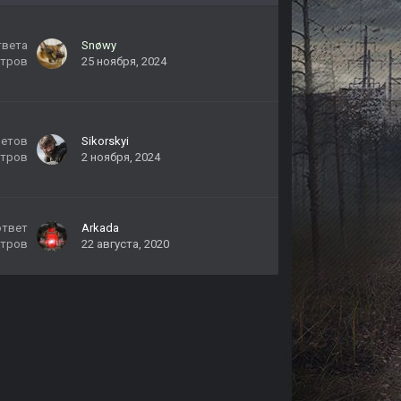
твета
Snøwy
тров
25 ноября, 2024
ветов
Sikorskyi
тров
2 ноября, 2024
ответ
Arkada
тров
22 августа, 2020