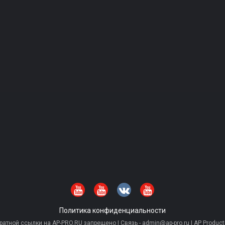
Политика конфиденциальности
тной ссылки на AP-PRO.RU запрещено | Связь - admin@ap-pro.ru | AP Producti