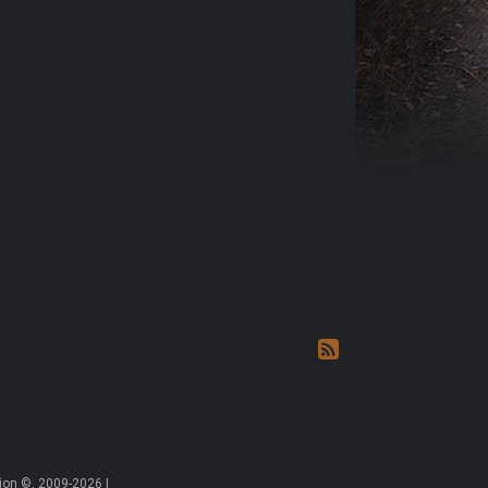
on ©, 2009-2026 |