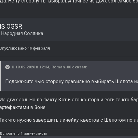
Да. Не ту сторону ты выбрал. А точнее из двух зол самое б
NS OGSR
в
Народная Солянка
Опубликовано
19 февраля
В 19.02.2026 в 12:34,
Roman-80
сказал:
Подскажите чью сторону правильно выбирать Шепота или
Из двух зол. Но по факту Кот и его контора и есть те кто 
артефактами в Зоне.
Так что нужно завершить линейку квестов с Шёпотом по л
Дополнено 1 минуту спустя