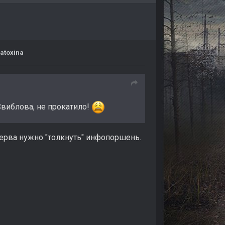
atoxina
виблова, не прокатило!
сперва нужно "толкнуть" инфопоршень.