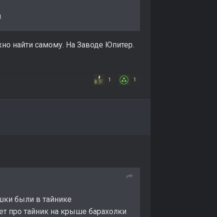
я
жно найти самому. На Заводе Юпитер.
1
1
яшки были в тайнике
ет про тайник на крыше барахолки