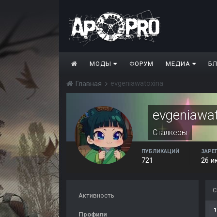
МОДЫ
ФОРУМ
МЕДИА
Б
evgeniawatoxina
Главная
evgeniawa
Сталкеры
ПУБЛИКАЦИЙ
ЗАРЕ
721
26 и
С
Активность
1
Профили