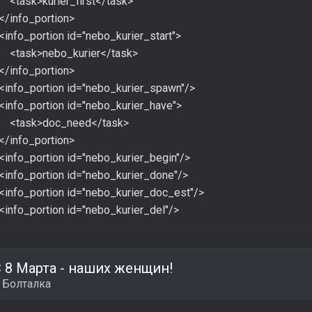
<task>kurier_first</task>
</info_portion>
<info_portion id="nebo_kurier_start">
<task>nebo_kurier</task>
</info_portion>
<info_portion id="nebo_kurier_spawn"/>
<info_portion id="nebo_kurier_have">
<task>doc_need</task>
</info_portion>
<info_portion id="nebo_kurier_begin"/>
<info_portion id="nebo_kurier_done"/>
<info_portion id="nebo_kurier_doc_est"/>
<info_portion id="nebo_kurier_del"/>
 8 Марта - наших женщин!
в
Болталка