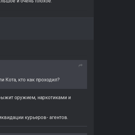
ольшое и очень плохое.
 Кота, кто как проходил?
барыжит оружием, наркотиками и
иквидации курьеров- агентов.