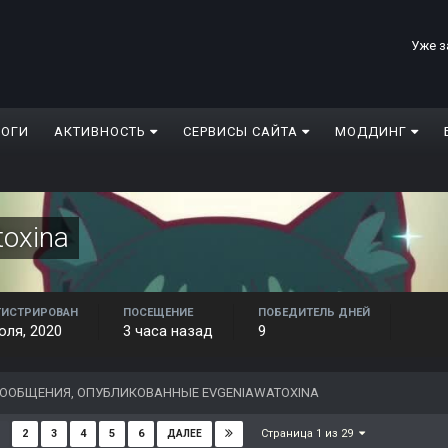
Уже з
ЛОГИ
АКТИВНОСТЬ
СЕРВИСЫ САЙТА
МОДДИНГ
toxina
ГИСТРИРОВАН
ПОСЕЩЕНИЕ
ПОБЕДИТЕЛЬ ДНЕЙ
юля, 2020
3 часа назад
9
ООБЩЕНИЯ, ОПУБЛИКОВАННЫЕ EVGENIAWATOXINA
Страница 1 из 29
2
3
4
5
6
ДАЛЕЕ