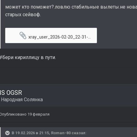
может кто поможет?.ловлю стабильные вылеты.не новая
старых сейвоф.
xray_user_2026-02-20_22-31-20.log
146 \u043a\u0411 
Убери кириллицу в пути.
NS OGSR
в
Народная Солянка
Опубликовано
19 февраля
В 19.02.2026 в 21:15,
Roman-80
сказал: