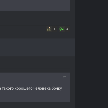
1
2
а такого хорошего человека бочку