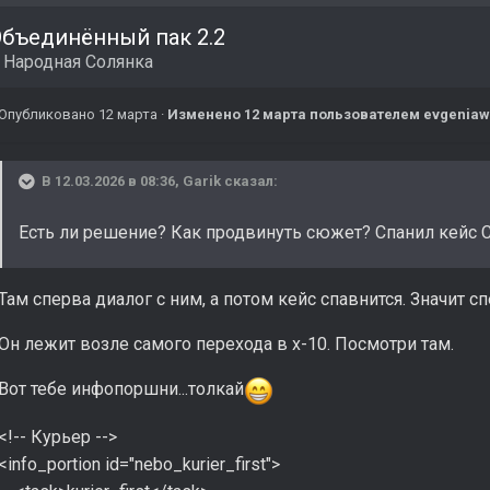
бъединённый пак 2.2
в
Народная Солянка
Опубликовано
12 марта
·
Изменено
12 марта
пользователем evgeniaw
В 12.03.2026 в 08:36,
Garik
сказал:
Есть ли решение? Как продвинуть сюжет? Спанил кейс С
Там сперва диалог с ним, а потом кейс спавнится. Значит 
Он лежит возле самого перехода в х-10. Посмотри там.
Вот тебе инфопоршни...толкай
<!-- Курьер -->
<info_portion id="nebo_kurier_first">