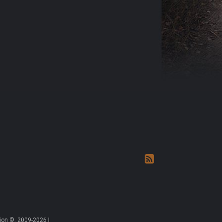
on ©, 2009-2026 |