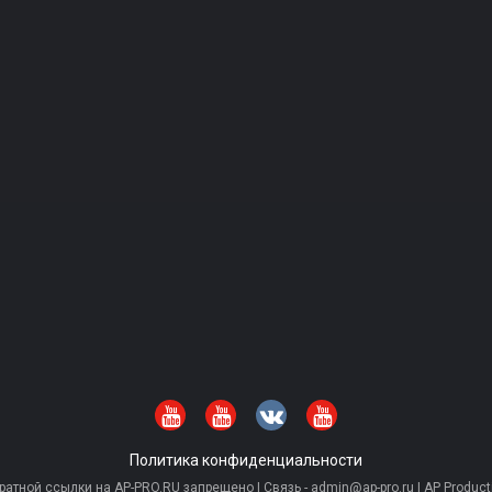
Политика конфиденциальности
тной ссылки на AP-PRO.RU запрещено | Связь - admin@ap-pro.ru | AP Producti