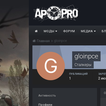
МОДЫ
ФОРУМ
МЕДИА
Б
gloinpce
Главная
gloinpce
Сталкеры
ПУБЛИКАЦИЙ
ЗАРЕ
1
2 ию
О
Активность
Профили