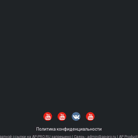
Политика конфиденциальности
тной ссылки на AP-PRO.RU запрещено | Связь - admin@ap-pro.ru | AP Producti