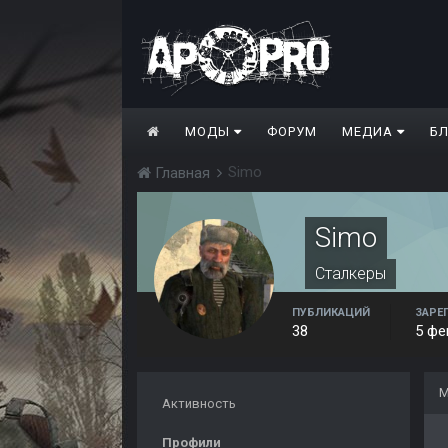
МОДЫ
ФОРУМ
МЕДИА
Б
Simo
Главная
Simo
Сталкеры
ПУБЛИКАЦИЙ
ЗАРЕ
38
5 фе
М
Активность
Профили