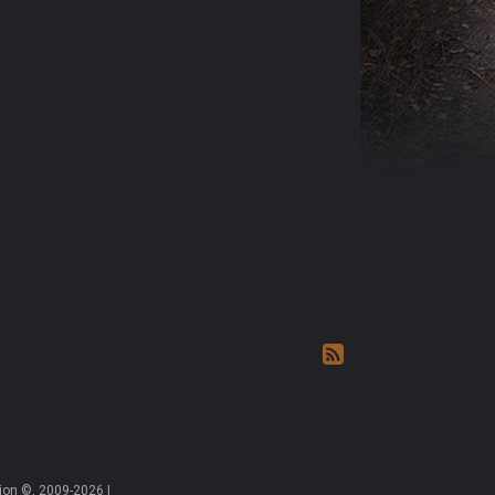
on ©, 2009-2026 |