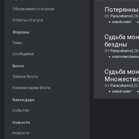
Потерянны
Обновления статусов
От
Paracetamol
,
28
Ответы статуса
новый сюжет
Форумы
Судьба мон
Темы
бездны
От
Paracetamol
,
28
Сообщения
короткометражны
Блоги
Судьба мон
Записи блога
Множеств
От
Paracetamol
,
22
Комментарии блога
новый сюжет
Календарь
События
Новости
Новости