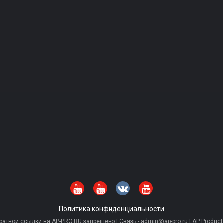
Политика конфиденциальности
тной ссылки на AP-PRO.RU запрещено | Связь - admin@ap-pro.ru | AP Producti