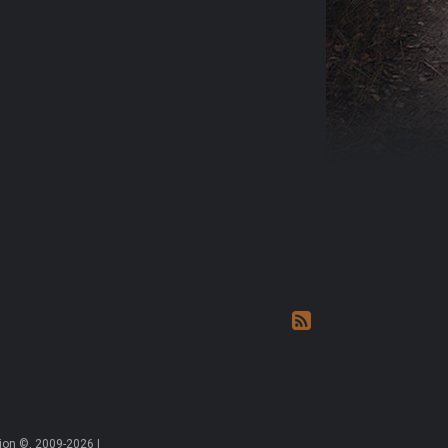
on ©, 2009-2026 |