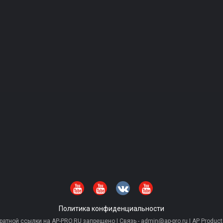
Политика конфиденциальности
тной ссылки на AP-PRO.RU запрещено | Связь - admin@ap-pro.ru | AP Producti