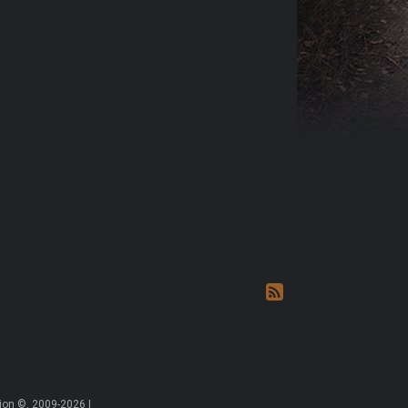
on ©, 2009-2026 |