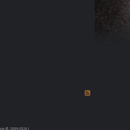
on ©, 2009-2026 |