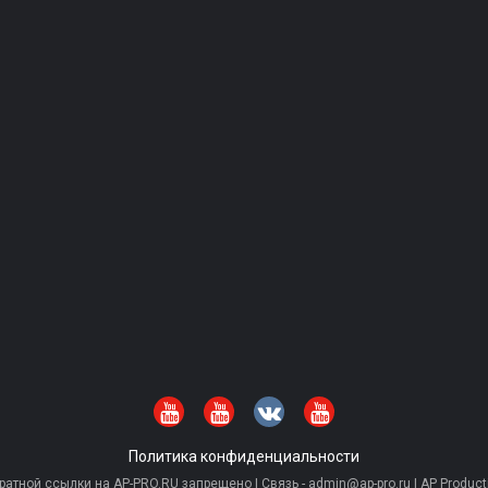
Политика конфиденциальности
тной ссылки на AP-PRO.RU запрещено | Связь - admin@ap-pro.ru | AP Producti