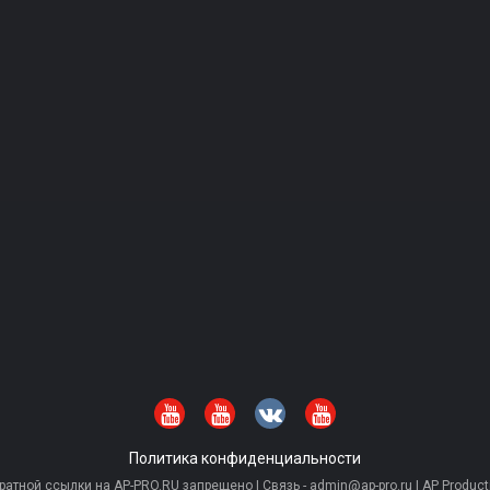
Политика конфиденциальности
тной ссылки на AP-PRO.RU запрещено | Связь - admin@ap-pro.ru | AP Producti