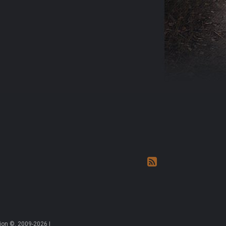
on ©, 2009-2026 |