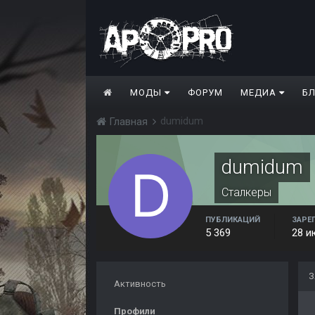
МОДЫ
ФОРУМ
МЕДИА
Б
dumidum
Главная
dumidum
Сталкеры
ПУБЛИКАЦИЙ
ЗАРЕ
5 369
28 и
З
Активность
Профили