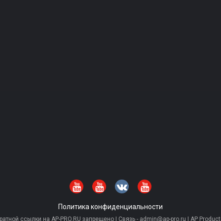
Политика конфиденциальности
тной ссылки на AP-PRO.RU запрещено | Связь - admin@ap-pro.ru | AP Producti