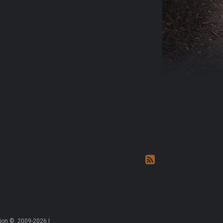
on ©, 2009-2026 |