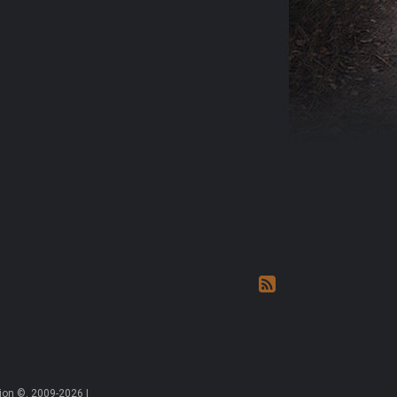
on ©, 2009-2026 |