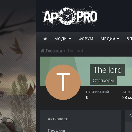
МОДЫ
ФОРУМ
МЕДИА
Б
The lord
Главная
The lord
Сталкеры
ПУБЛИКАЦИЙ
ЗАРЕ
0
28 м
С
Активность
Профили