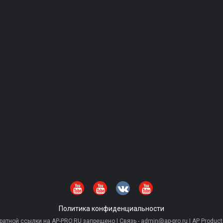
Политика конфиденциальности
тной ссылки на AP-PRO.RU запрещено | Связь - admin@ap-pro.ru | AP Producti