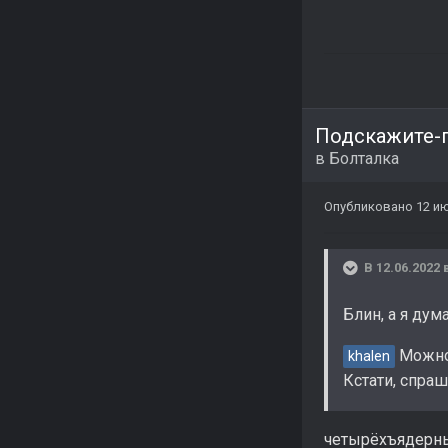
Подскажите-
в
Болталка
Опубликовано
12 ию
В 12.06.2022 
Блин, а я ду
Можно 
khalen
Кстати, спра
четырёхъядерны