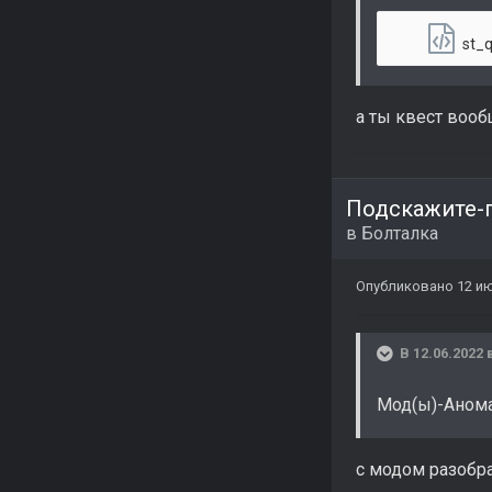
st_q
а ты квест вооб
Подскажите-
в
Болталка
Опубликовано
12 ию
В 12.06.2022 
Мод(ы)-Анома
с модом разобра