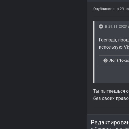
Опубликовано
29 но
В 29.11.2023 
Господа, про
использую Vis
Лог (Пока
Ты пытаешься с
без своих право
Редактирова
в
Скрипты, конфи