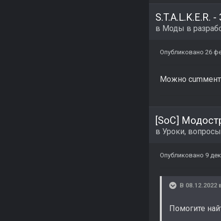
S.T.A.L.K.E.R. 
в
Моды в разраб
Опубликовано
26 ф
Можно cumментар
[SoC] Модост
в
Уроки, вопросы
Опубликовано
9 дек
В 08.12.2022 
Помогите най