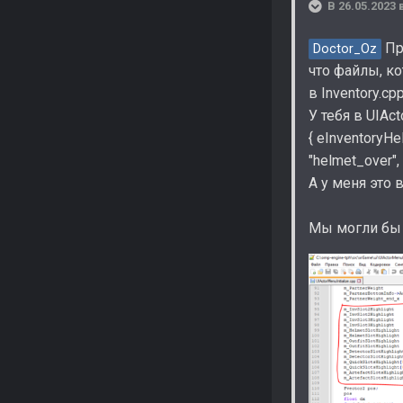
В 26.05.2023 
Пр
Doctor_Oz
что файлы, к
в Inventory.cp
У тебя в UIAct
{ eInventoryHe
"helmet_over", 
А у меня это 
Мы могли бы с