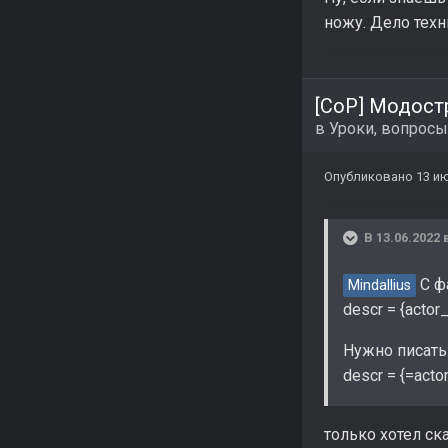
ножу. Дело техн
[CoP] Модост
в
Уроки, вопросы
Опубликовано
13 ию
В 13.06.2022 
С фа
Mindallius
descr = {acto
Нужно писать
descr = {=act
только хотел ска