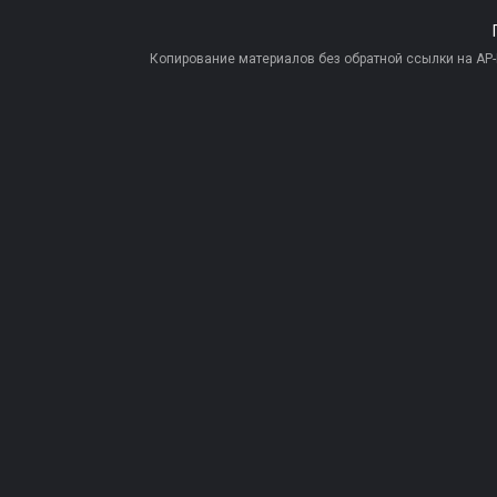
Копирование материалов без обратной ссылки на AP-PR