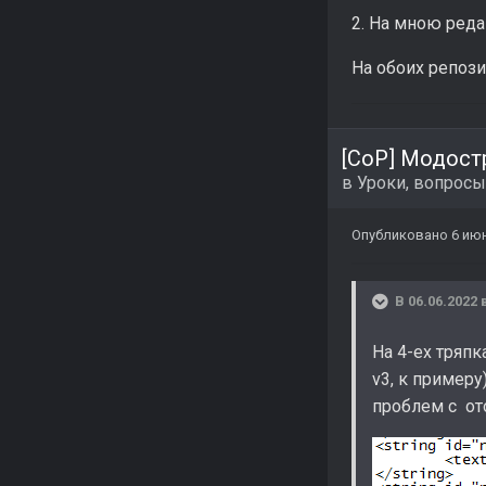
2. На мною ред
На обоих репози
[CoP] Модост
в
Уроки, вопросы
Опубликовано
6 июн
В 06.06.2022 
На 4-ех тряпк
v3, к примеру
проблем с от