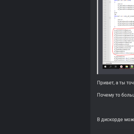
Привет, а ты т
Почему то больш
В дискорде може