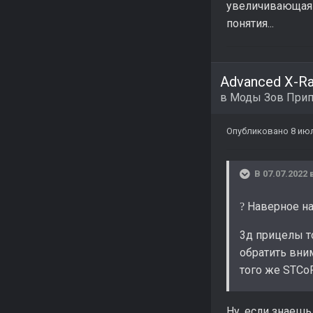
увеличивающая н
понятия...
Advanced X-R
в
Моды Зов Прип
Опубликовано
8 ию
В 07.07.2022 
Наверное на
?
3д прицелы т
обратить вним
того же STCo
Ну, если знаеш