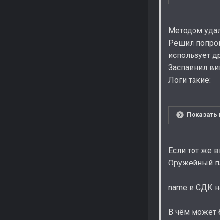
Методом удал
Решил попров
использует д
Заспавнил вин
Логи такие:
Показать 
Если тот же в
Оружейный пак
name в СДК н
В чём может 