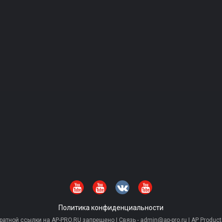
Политика конфиденциальности
тной ссылки на AP-PRO.RU запрещено | Связь - admin@ap-pro.ru | AP Producti