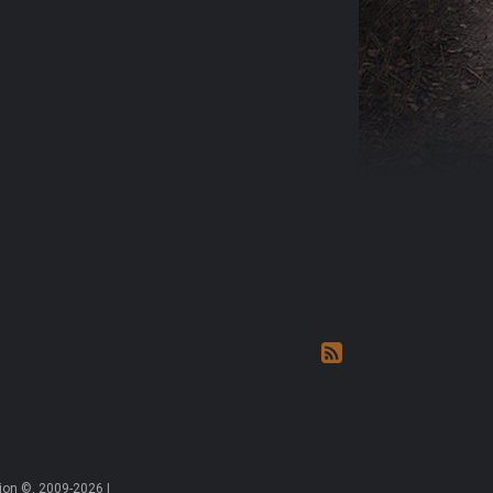
on ©, 2009-2026 |