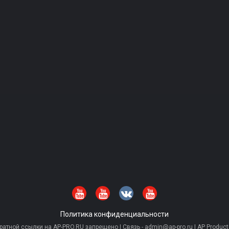
Политика конфиденциальности
тной ссылки на AP-PRO.RU запрещено | Связь - admin@ap-pro.ru | AP Producti