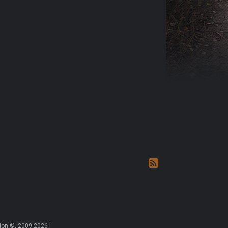
on ©, 2009-2026 |