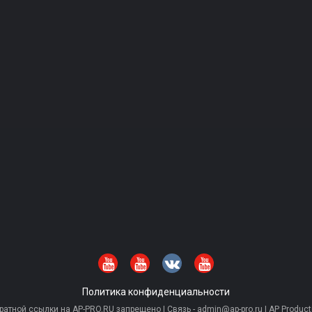
Политика конфиденциальности
тной ссылки на AP-PRO.RU запрещено | Связь - admin@ap-pro.ru | AP Producti