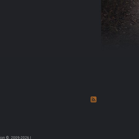
on ©, 2009-2026 |