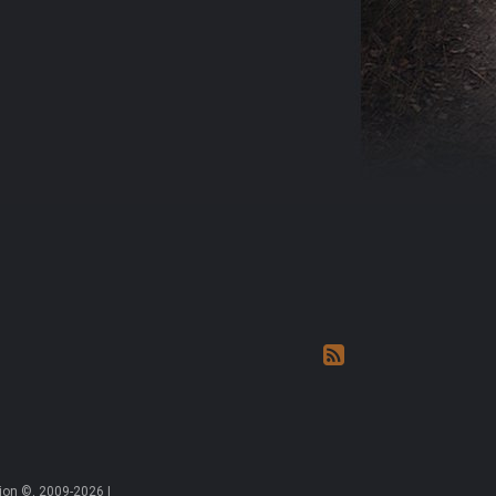
on ©, 2009-2026 |