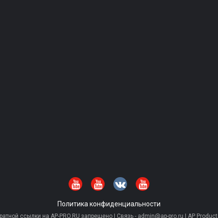
Политика конфиденциальности
тной ссылки на AP-PRO.RU запрещено | Связь - admin@ap-pro.ru | AP Producti