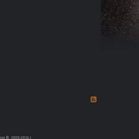
on ©, 2009-2026 |