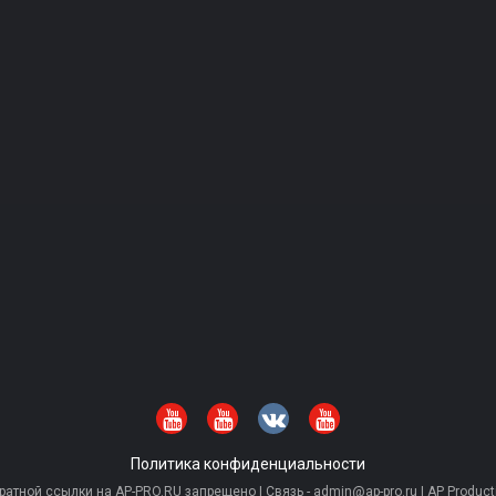
Политика конфиденциальности
тной ссылки на AP-PRO.RU запрещено | Связь - admin@ap-pro.ru | AP Producti