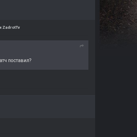
 ZadrotTv
атч поставил?