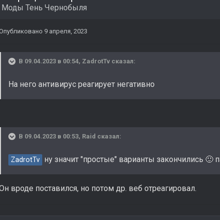
в
Моды Тень Чернобыля
Опубликовано
9 апреля, 2023
В 09.04.2023 в 00:54,
ZadrotTv
сказал:
На него антивирус реагирует негативно
В 09.04.2023 в 00:53,
Raid
сказал:
ну значит "простые" варианты закончились
п
🙂
ZadrotTv
Он вроде поставился, но потом др. веб отреагировал.