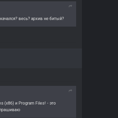
качался? весь? архив не битый?
 (x86) и Program Files! - это
 спрашиваю